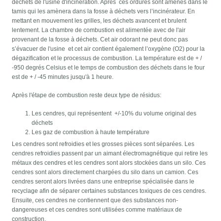
déchets de l'usine d'incinération. Après ces ordures sont amenés dans le
tamis qui les amènera dans la fosse à déchets vers l’incinérateur. En
mettant en mouvement les grilles, les déchets avancent et brulent
lentement. La chambre de combustion est alimentée avec de l'air
provenant de la fosse à déchets. Cet air odorant ne peut donc pas
s’évacuer de l'usine et cet air contient également l’oxygène (O2) pour la
dégazification et le processus de combustion. La température est de + /
-950 degrés Celsius et le temps de combustion des déchets dans le four
est de + / -45 minutes jusqu'à 1 heure.
Après l'étape de combustion reste deux type de résidus:
Les cendres, qui représentent +/-10% du volume original des
déchets
Les gaz de combustion à haute température
Les cendres sont refroidies et les grosses pièces sont séparées. Les
cendres refroidies passent par un aimant électromagnétique qui retire les
métaux des cendres et les cendres sont alors stockées dans un silo. Ces
cendres sont alors directement chargées du silo dans un camion. Ces
cendres seront alors livrées dans une entreprise spécialisée dans le
recyclage afin de séparer certaines substances toxiques de ces cendres.
Ensuite, ces cendres ne contiennent que des substances non-
dangereuses et ces cendres sont utilisées comme matériaux de
construction.