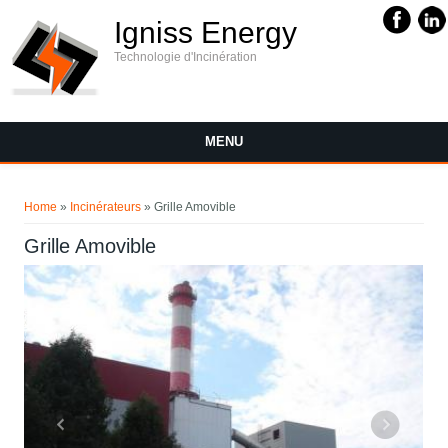
Igniss Energy
Technologie d'Incinération
MENU
You are here
Home
»
Incinérateurs
» Grille Amovible
Grille Amovible