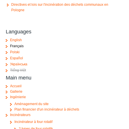
Directives et lois sur l'incinération des déchets communaux en
Pologne
Languages
English
Français
Polski
Español
Українська
Tiếng Việt
Main menu
Accueil
Gallerie
Ingénierie
Aménagement du site
Plan financier d'un incinérateur à déchets
Incinérateurs
Incinérateur à four rotatif
2 types de four rotatifs